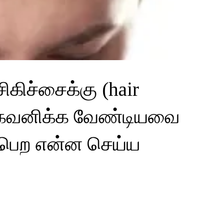
ிகிச்சைக்கு (hair
ின் கவனிக்க வேண்டியவை
 பெற என்ன செய்ய